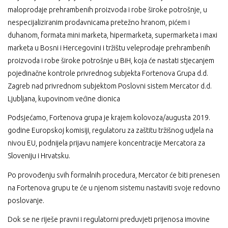
maloprodaje prehrambenih proizvoda i robe široke potrošnje, u
nespecijaliziranim prodavnicama pretežno hranom, pićem i
duhanom, formata mini marketa, hipermarketa, supermarketa i maxi
marketa u Bosni i Hercegovini i tržištu veleprodaje prehrambenih
proizvoda i robe široke potrošnje u BiH, koja će nastati stjecanjem
pojedinačne kontrole privrednog subjekta Fortenova Grupa d.d.
Zagreb nad privrednom subjektom Poslovni sistem Mercator d.d.
Ljubljana, kupovinom većine dionica
Podsjećamo, Fortenova grupa je krajem kolovoza/augusta 2019.
godine Europskoj komisiji, regulatoru za zaštitu tržišnog udjela na
nivou EU, podnijela prijavu namjere koncentracije Mercatora za
Sloveniju i Hrvatsku.
Po provođenju svih formalnih procedura, Mercator će biti prenesen
na Fortenova grupu te će u njenom sistemu nastaviti svoje redovno
poslovanje.
Dok se ne riješe pravni i regulatorni preduvjeti prijenosa imovine