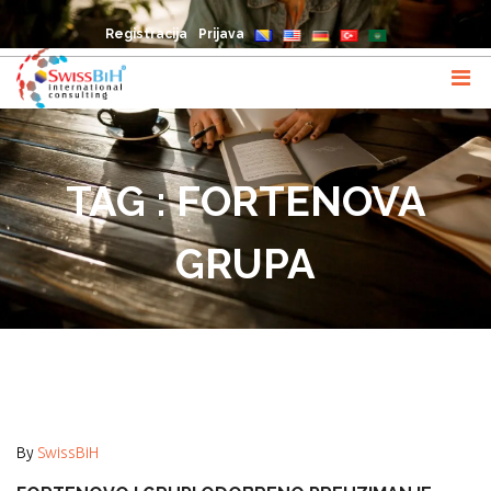
Registracija
Prijava
TAG : FORTENOVA
GRUPA
By
SwissBiH