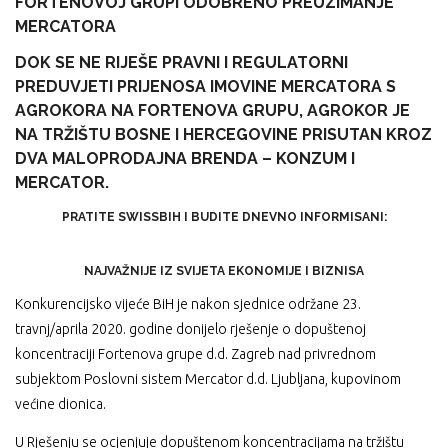
FORTENOVOJ GRUPI ODOBRENO PREUZIMANJE
MERCATORA
DOK SE NE RIJEŠE PRAVNI I REGULATORNI
PREDUVJETI PRIJENOSA IMOVINE MERCATORA S
AGROKORA NA FORTENOVA GRUPU, AGROKOR JE
NA TRŽIŠTU BOSNE I HERCEGOVINE PRISUTAN KROZ
DVA MALOPRODAJNA BRENDA – KONZUM I
MERCATOR.
PRATITE SWISSBIH I BUDITE DNEVNO INFORMISANI:
NAJVAŽNIJE IZ SVIJETA EKONOMIJE I BIZNISA
Konkurencijsko vijeće BiH je nakon sjednice održane 23.
travnj/aprila 2020. godine donijelo rješenje o dopuštenoj
koncentraciji Fortenova grupe d.d. Zagreb nad privrednom
subjektom Poslovni sistem Mercator d.d. Ljubljana, kupovinom
većine dionica.
U Rješenju se ocjenjuje dopuštenom koncentracijama na tržištu