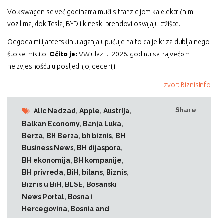
Volkswagen se već godinama muči s tranzicijom ka električnim
vozilima, dok Tesla, BYD i kineski brendovi osvajaju tržište.
Odgoda milijarderskih ulaganja upućuje na to da je kriza dublja nego
što se mislilo.
Očito je:
VW ulazi u 2026. godinu sa najvećom
neizvjesnošću u posljednjoj deceniji
Izvor: BiznisInfo
Share
Alic Nedzad
,
Apple
,
Austrija
,
Balkan Economy
,
Banja Luka
,
Berza
,
BH Berza
,
bh biznis
,
BH
Business News
,
BH dijaspora
,
BH ekonomija
,
BH kompanije
,
BH privreda
,
BiH
,
bilans
,
Biznis
,
Biznis u BiH
,
BLSE
,
Bosanski
News Portal
,
Bosna i
Hercegovina
,
Bosnia and