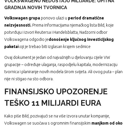
VOLKSWAGENU NEDOSTAJU MILIJARDE: UPITNA
GRADNJA NOVIH TVORNICA
Volkswagen grupa
ponovo ulazi u
period dramatične
neizvjesnosti.
Prema informacijama njemačkog lista Bild, koje
potvrđuju i izvori Reutersa i Handelsblatta, Nadzorni odbor
Volkswagena odgodio je
donošenje ključnog investicijskog
paketa
koji je trebao biti izglasan krajem sedmice
Ovaj dokument je jedan od najvažnijih u djelovanju cijele VW
grupacije – određuje ulaganja, raspodjelu kapitala, modernizaciju
tvornica i planiranje novih modela širom svijeta. Ali ovog puta – plan
nije ni stigao na sto odbora.
FINANSIJSKO UPOZORENJE
TEŠKO 11 MILIJARDI EURA
Kako piše Bild, pozivajući se na više izvora unutar kompanije,
Volkswagen se suočava s ogromnim finansijskim
manjkom od oko