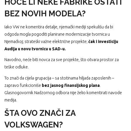
HOĆE LI NEKE FABRIKE OSTATI
BEZ NOVIH MODELA?
Iako VW ne komentira detalje, njemački mediji spekulišu da bi
odgoda mogla pogoditi planirane modernizacije tvornica u
Njemačkoj; strateški važne električne projekte;
čak i investiciju
Audija u novu tvornicu u SAD-u.
Navodno, neće biti novca za sve projekte, što otvara prostor za
teške odluke.
To znači da cijela grupacija – sa stotinama hiljada zaposlenih –
zapravo funkcioniše
bez jasnog finansijskog plana
.
Glasnogovornik Nadzornog odbora nije želio komentirati navode
medija.
ŠTA OVO ZNAČI ZA
VOLKSWAGEN?