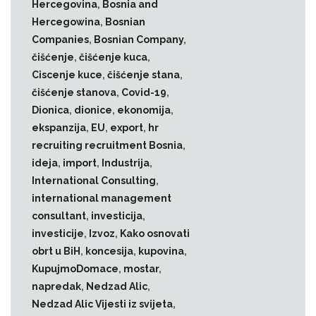
Hercegovina
,
Bosnia and
Hercegowina
,
Bosnian
Companies
,
Bosnian Company
,
čišćenje
,
čišćenje kuca
,
Ciscenje kuce
,
čišćenje stana
,
čišćenje stanova
,
Covid-19
,
Dionica
,
dionice
,
ekonomija
,
ekspanzija
,
EU
,
export
,
hr
recruiting recruitment Bosnia
,
ideja
,
import
,
Industrija
,
International Consulting
,
international management
consultant
,
investicija
,
investicije
,
Izvoz
,
Kako osnovati
obrt u BiH
,
koncesija
,
kupovina
,
KupujmoDomace
,
mostar
,
napredak
,
Nedzad Alic
,
Nedzad Alic Vijesti iz svijeta
,