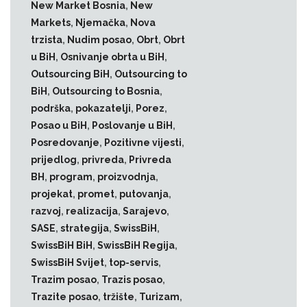
New Market Bosnia
,
New
Markets
,
Njemačka
,
Nova
trzista
,
Nudim posao
,
Obrt
,
Obrt
u BiH
,
Osnivanje obrta u BiH
,
Outsourcing BiH
,
Outsourcing to
BiH
,
Outsourcing to Bosnia
,
podrška
,
pokazatelji
,
Porez
,
Posao u BiH
,
Poslovanje u BiH
,
Posredovanje
,
Pozitivne vijesti
,
prijedlog
,
privreda
,
Privreda
BH
,
program
,
proizvodnja
,
projekat
,
promet
,
putovanja
,
razvoj
,
realizacija
,
Sarajevo
,
SASE
,
strategija
,
SwissBiH
,
SwissBiH BiH
,
SwissBiH Regija
,
SwissBiH Svijet
,
top-servis
,
Trazim posao
,
Trazis posao
,
Trazite posao
,
tržište
,
Turizam
,