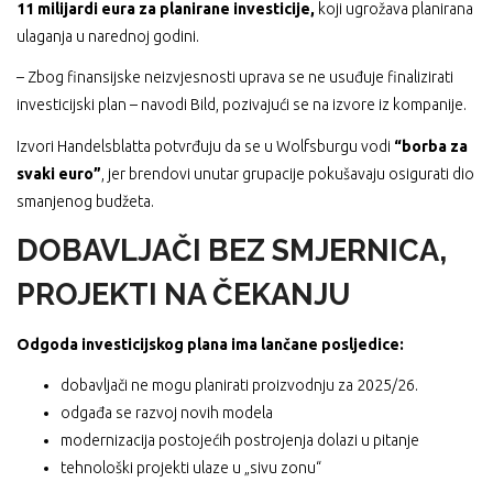
11 milijardi eura za planirane investicije,
koji ugrožava planirana
ulaganja u narednoj godini.
– Zbog finansijske neizvjesnosti uprava se ne usuđuje finalizirati
investicijski plan – navodi Bild, pozivajući se na izvore iz kompanije.
Izvori Handelsblatta potvrđuju da se u Wolfsburgu vodi
“borba za
svaki euro”
, jer brendovi unutar grupacije pokušavaju osigurati dio
smanjenog budžeta.
DOBAVLJAČI BEZ SMJERNICA,
PROJEKTI NA ČEKANJU
Odgoda investicijskog plana ima lančane posljedice:
dobavljači ne mogu planirati proizvodnju za 2025/26.
odgađa se razvoj novih modela
modernizacija postojećih postrojenja dolazi u pitanje
tehnološki projekti ulaze u „sivu zonu“