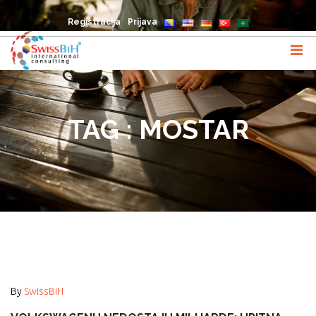
Registracija
Prijava
TAG : MOSTAR
By
SwissBiH