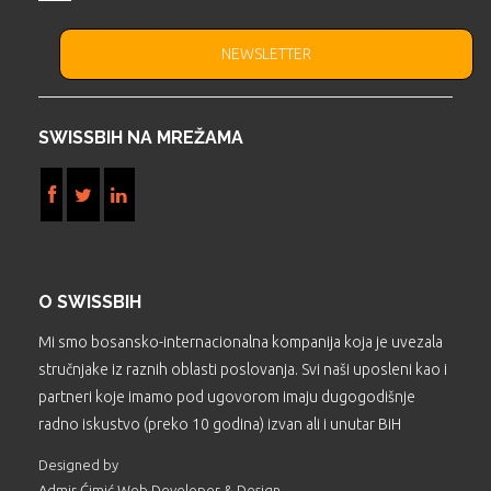
NEWSLETTER
SWISSBIH NA MREŽAMA
O SWISSBIH
Mi smo bosansko-internacionalna kompanija koja je uvezala
stručnjake iz raznih oblasti poslovanja. Svi naši uposleni kao i
partneri koje imamo pod ugovorom imaju dugogodišnje
radno iskustvo (preko 10 godina) izvan ali i unutar BiH
Designed by
Admir Ćimić Web Developer & Design