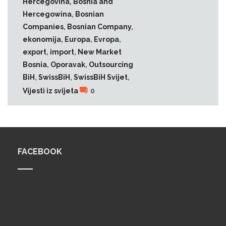
Hercegovina
,
Bosnia and
Hercegowina
,
Bosnian
Companies
,
Bosnian Company
,
ekonomija
,
Europa
,
Evropa
,
export
,
import
,
New Market
Bosnia
,
Oporavak
,
Outsourcing
BiH
,
SwissBiH
,
SwissBiH Svijet
,
Vijesti iz svijeta
0
FACEBOOK