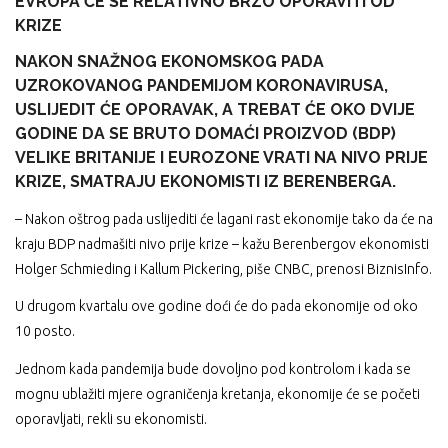
EVROPA ĆE SE RELATIVNO BRZO OPORAVITI OD
KRIZE
NAKON SNAŽNOG EKONOMSKOG PADA
UZROKOVANOG PANDEMIJOM KORONAVIRUSA,
USLIJEDIT ĆE OPORAVAK, A TREBAT ĆE OKO DVIJE
GODINE DA SE BRUTO DOMAĆI PROIZVOD (BDP)
VELIKE BRITANIJE I EUROZONE VRATI NA NIVO PRIJE
KRIZE, SMATRAJU EKONOMISTI IZ BERENBERGA.
– Nakon oštrog pada uslijediti će lagani rast ekonomije tako da će na
kraju BDP nadmašiti nivo prije krize – kažu Berenbergov ekonomisti
Holger Schmieding i Kallum Pickering, piše CNBC, prenosi BiznisInfo.
U drugom kvartalu ove godine doći će do pada ekonomije od oko
10 posto.
Jednom kada pandemija bude dovoljno pod kontrolom i kada se
mognu ublažiti mjere ograničenja kretanja, ekonomije će se početi
oporavljati, rekli su ekonomisti.