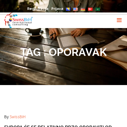
Registracija
Prijava
TAG : OPORAVAK
By
SwissBiH