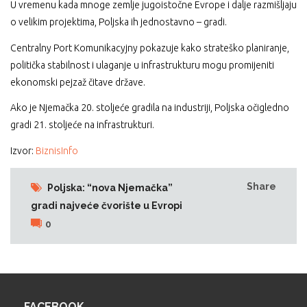
U vremenu kada mnoge zemlje jugoistočne Evrope i dalje razmišljaju
o velikim projektima, Poljska ih jednostavno – gradi.
Centralny Port Komunikacyjny pokazuje kako strateško planiranje,
politička stabilnost i ulaganje u infrastrukturu mogu promijeniti
ekonomski pejzaž čitave države.
Ako je Njemačka 20. stoljeće gradila na industriji, Poljska očigledno
gradi 21. stoljeće na infrastrukturi.
Izvor:
BiznisInfo
Share
Poljska: “nova Njemačka”
gradi najveće čvorište u Evropi
0
FACEBOOK