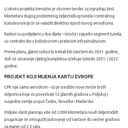
U okviru projekta trenutno je otvoren tender za izgradnju šest
kilometara dugog podzemnog željezničkog tunela i centralnog
kolodvora koji će se nalaziti direktno ispod novog aerodroma.
Radovi su podijeljeni u dva dijela – istočni i zapadni segment tunela,
uz centralni dio s kolodvorom i pratećom infrastrukturom.
Prema planu, glavni radovi bi trebali biti završeni do 2031. godine,
dok se otvaranje cijelog kompleksa očekuje između 2031. i 2032.
godine.
PROJEKT KOJI MIJENJA KARTU EVROPE
CPK nije samo aerodrom – to je središte nove mreže brzih
željeznica koje će povezivati 12 glavnih gradova u Poljskoj i
susjedne zemlje poput Češke, Slovačke i Mađarske.
Poljske vlasti planiraju više od 2.000 kilometara novih željezničkih
pruga koje će omogućiti putovanje od Varšave do većine gradova
za manje od 2,5 sata.