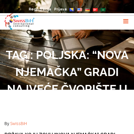
Registracija
Prijava
TAG : POLJSKA: “NOVA
NJEMAČKA” GRADI
NAJVEĆE ČVORIŠTE U
EVROPI
By
SwissBiH