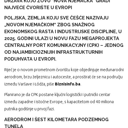
DRŽAVA KOJU ZOVU “NOVA NJEMAČKA” GRADI
NAJVEĆE ČVORIŠTE U EVROPI
POLJSKA, ZEMLJA KOJU SVE ČEŠĆE NAZIVAJU
„NOVOM NJEMAČKOM“ ZBOG SNAŽNOG
EKONOMSKOG RASTA I INDUSTRIJSKE DISCIPLINE, U
2025. GODINI ULAZI U NOVU FAZU MEGAPROJEKTA
CENTRALNY PORT KOMUNIKACYJNY (CPK) – JEDNOG
OD NAJAMBICIOZNIJIH INFRASTRUKTURNIH
PODUHVATA U EVROPI.
Riječ je o novom prometnom čvorištu koje objedinjuje međunarodni
aerodrom, brzu željeznicu i autoceste, a prostirat će se na području
između Varšave i Łódźa, piše
BiznisInfo.ba
.
Planirano je da CPK postane ključni logistički i putnički centar
između zapadne i istočne Evrope, s kapacitetom od 40 miliona
putnika godišnje u prvoj fazi.
AERODROM I ŠEST KILOMETARA PODZEMNOG
TUNELA