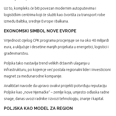
Uz to, kompleks će biti povezan modernim autoputevima i
logističkim centrima koji će služiti kao čvorišta za transport robe
između Baltika, srednje Evrope i Balkana.
EKONOMSKI SIMBOL NOVE EVROPE
Vrijednost cijelog CPK programa procjenjuje se na oko 40 milijardi
eura, a uključuje i desetine manjih projekata u energetici, logistici i
građevinarstvu.
Poljska tako nastavlja trend velikih državnih ulaganja u
infrastrukturu, po kojem je već postala regionalni lider i investicioni
magnet za međunarodne kompanije.
Analitičari navode da upravo ovakvi projekti potvrđuju reputaciju
Poljske kao „nove Njemačke“ – zemlje koja, umjesto odlaska radne
snage, danas uvozi radnike i izvozi tehnologiju, znanje i kapital.
POLJSKA KAO MODEL ZA REGION