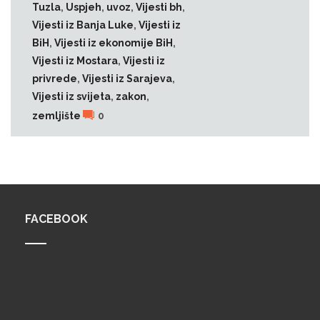
Tuzla
,
Uspjeh
,
uvoz
,
Vijesti bh
,
Vijesti iz Banja Luke
,
Vijesti iz
BiH
,
Vijesti iz ekonomije BiH
,
Vijesti iz Mostara
,
Vijesti iz
privrede
,
Vijesti iz Sarajeva
,
Vijesti iz svijeta
,
zakon
,
zemljište
0
1
2
3
…
422
FACEBOOK