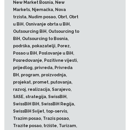
New Market Bosnia
,
New
Markets
,
Njemačka
,
Nova
trzista
,
Nudim posao
,
Obrt
,
Obrt
u BiH
,
Osnivanje obrta u BiH
,
Outsourcing BiH
,
Outsourcing to
BiH
,
Outsourcing to Bosnia
,
podrška
,
pokazatelji
,
Porez
,
Posao u BiH
,
Poslovanje u BiH
,
Posredovanje
,
Pozitivne vijesti
,
prijedlog
,
privreda
,
Privreda
BH
,
program
,
proizvodnja
,
projekat
,
promet
,
putovanja
,
razvoj
,
realizacija
,
Sarajevo
,
SASE
,
strategija
,
SwissBiH
,
SwissBiH BiH
,
SwissBiH Regija
,
SwissBiH Svijet
,
top-servis
,
Trazim posao
,
Trazis posao
,
Trazite posao
,
tržište
,
Turizam
,