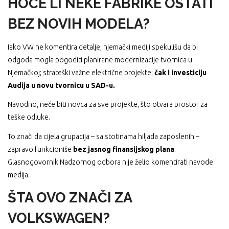
HOĆE LI NEKE FABRIKE OSTATI
BEZ NOVIH MODELA?
Iako VW ne komentira detalje, njemački mediji spekulišu da bi
odgoda mogla pogoditi planirane modernizacije tvornica u
Njemačkoj; strateški važne električne projekte;
čak i investiciju
Audija u novu tvornicu u SAD-u.
Navodno, neće biti novca za sve projekte, što otvara prostor za
teške odluke.
To znači da cijela grupacija – sa stotinama hiljada zaposlenih –
zapravo funkcioniše
bez jasnog finansijskog plana
.
Glasnogovornik Nadzornog odbora nije želio komentirati navode
medija.
ŠTA OVO ZNAČI ZA
VOLKSWAGEN?