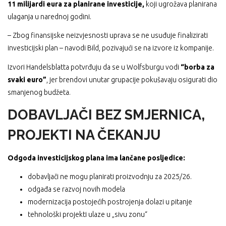
11 milijardi eura za planirane investicije,
koji ugrožava planirana
ulaganja u narednoj godini.
– Zbog finansijske neizvjesnosti uprava se ne usuđuje finalizirati
investicijski plan – navodi Bild, pozivajući se na izvore iz kompanije.
Izvori Handelsblatta potvrđuju da se u Wolfsburgu vodi
“borba za
svaki euro”
, jer brendovi unutar grupacije pokušavaju osigurati dio
smanjenog budžeta.
DOBAVLJAČI BEZ SMJERNICA,
PROJEKTI NA ČEKANJU
Odgoda investicijskog plana ima lančane posljedice:
dobavljači ne mogu planirati proizvodnju za 2025/26.
odgađa se razvoj novih modela
modernizacija postojećih postrojenja dolazi u pitanje
tehnološki projekti ulaze u „sivu zonu“