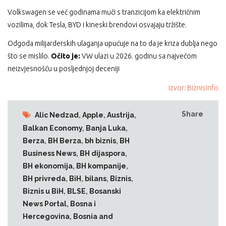
Volkswagen se već godinama muči s tranzicijom ka električnim
vozilima, dok Tesla, BYD i kineski brendovi osvajaju tržište.
Odgoda milijarderskih ulaganja upućuje na to da je kriza dublja nego
što se mislilo.
Očito je:
VW ulazi u 2026. godinu sa najvećom
neizvjesnošću u posljednjoj deceniji
Izvor: BiznisInfo
Share
Alic Nedzad
,
Apple
,
Austrija
,
Balkan Economy
,
Banja Luka
,
Berza
,
BH Berza
,
bh biznis
,
BH
Business News
,
BH dijaspora
,
BH ekonomija
,
BH kompanije
,
BH privreda
,
BiH
,
bilans
,
Biznis
,
Biznis u BiH
,
BLSE
,
Bosanski
News Portal
,
Bosna i
Hercegovina
,
Bosnia and