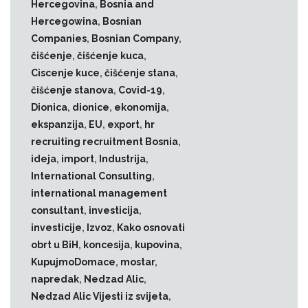
Hercegovina
,
Bosnia and
Hercegowina
,
Bosnian
Companies
,
Bosnian Company
,
čišćenje
,
čišćenje kuca
,
Ciscenje kuce
,
čišćenje stana
,
čišćenje stanova
,
Covid-19
,
Dionica
,
dionice
,
ekonomija
,
ekspanzija
,
EU
,
export
,
hr
recruiting recruitment Bosnia
,
ideja
,
import
,
Industrija
,
International Consulting
,
international management
consultant
,
investicija
,
investicije
,
Izvoz
,
Kako osnovati
obrt u BiH
,
koncesija
,
kupovina
,
KupujmoDomace
,
mostar
,
napredak
,
Nedzad Alic
,
Nedzad Alic Vijesti iz svijeta
,