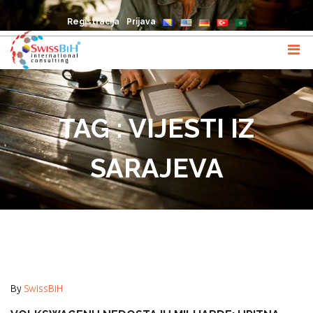
Registracija
Prijava
TAG : VIJESTI IZ
SARAJEVA
By
SwissBiH