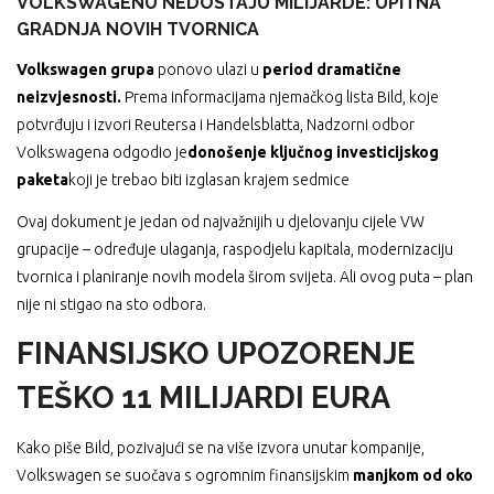
VOLKSWAGENU NEDOSTAJU MILIJARDE: UPITNA
GRADNJA NOVIH TVORNICA
Volkswagen grupa
ponovo ulazi u
period dramatične
neizvjesnosti.
Prema informacijama njemačkog lista Bild, koje
potvrđuju i izvori Reutersa i Handelsblatta, Nadzorni odbor
Volkswagena odgodio je
donošenje ključnog investicijskog
paketa
koji je trebao biti izglasan krajem sedmice
Ovaj dokument je jedan od najvažnijih u djelovanju cijele VW
grupacije – određuje ulaganja, raspodjelu kapitala, modernizaciju
tvornica i planiranje novih modela širom svijeta. Ali ovog puta – plan
nije ni stigao na sto odbora.
FINANSIJSKO UPOZORENJE
TEŠKO 11 MILIJARDI EURA
Kako piše Bild, pozivajući se na više izvora unutar kompanije,
Volkswagen se suočava s ogromnim finansijskim
manjkom od oko