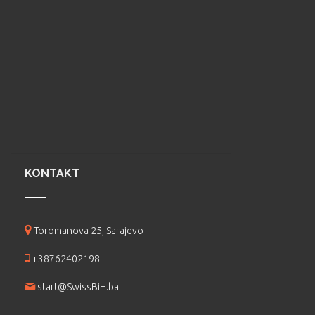
KONTAKT
Toromanova 25, Sarajevo
+38762402198
start@SwissBiH.ba