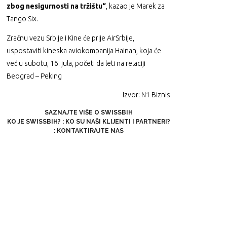
zbog nesigurnosti na tržištu“
, kazao je Marek za
Tango Six.
Zračnu vezu Srbije i Kine će prije AirSrbije,
uspostaviti kineska aviokompanija Hainan, koja će
već u subotu, 16. jula, početi da leti na relaciji
Beograd – Peking
Izvor: N1 Biznis
SAZNAJTE VIŠE O SWISSBIH
KO JE SWISSBIH?
:
KO SU NAŠI KLIJENTI I PARTNERI?
:
KONTAKTIRAJTE NAS