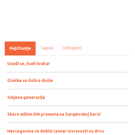
Tagovi
Izdvojeno
Najčitanije
Usudi se, budi hrabar
Greške su dobro došle
Smjena generacija
Skoro milion KM prometa na Sarajevskoj berzi
Hercegovina će dobiti centar izvrsnosti za drvo