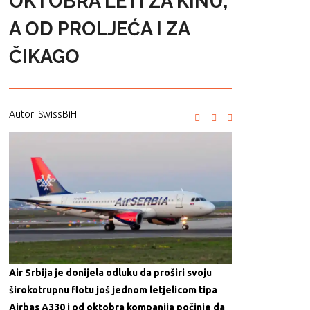
OKTOBRA LETI ZA KINU,
A OD PROLJEĆA I ZA
ČIKAGO
Autor: SwissBiH
Air Srbija je donijela odluku da proširi svoju
širokotrupnu flotu još jednom letjelicom tipa
Airbas A330 i od oktobra kompanija počinje da