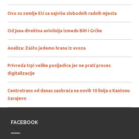
Ovo su zemlje EU sa najviše slobodnih radnih mjesta
Od juna direktna aviolinija između BiH i Grčke
Analiza: Zašto jedemo hranu iz uvoza
Privreda trpi velike posljedice jer ne prati proces
digitalizacije
Centrotrans od danas saobraća na novih 10 linija u Kantonu
Sarajevo
FACEBOOK