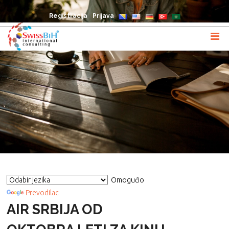
Registracija
Prijava
Omogućio
Prevodilac
AIR SRBIJA OD