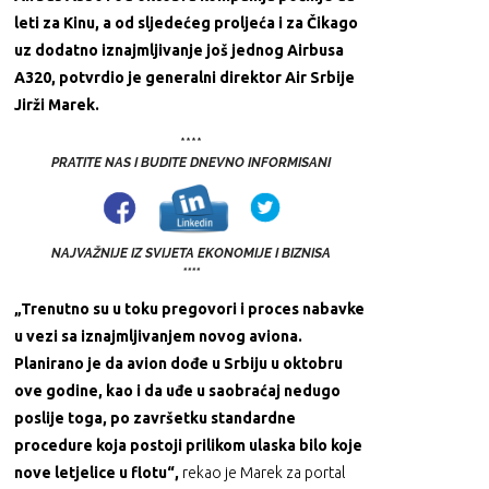
leti za Kinu, a od sljedećeg proljeća i za Čikago
uz dodatno iznajmljivanje još jednog Airbusa
A320, potvrdio je generalni direktor Air Srbije
Jirži Marek.
****
PRATITE NAS I BUDITE DNEVNO INFORMISANI
NAJVAŽNIJE IZ SVIJETA EKONOMIJE I BIZNISA
****
„Trenutno su u toku pregovori i proces nabavke
u vezi sa iznajmljivanjem novog aviona.
Planirano je da avion dođe u Srbiju u oktobru
ove godine, kao i da uđe u saobraćaj nedugo
poslije toga, po završetku standardne
procedure koja postoji prilikom ulaska bilo koje
nove letjelice u flotu“,
rekao je Marek za portal