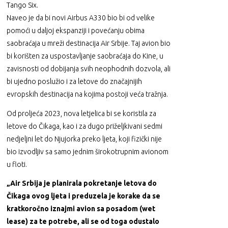
Tango Six.
Naveo je da bi novi Airbus A330 bio bi od velike
pomoći u daljoj ekspanziji i povećanju obima
saobraćaja u mreži destinacija Air Srbije. Taj avion bio
bi korišten za uspostavljanje saobraćaja do Kine, u
zavisnosti od dobijanja svih neophodnih dozvola, ali
bi ujedno poslužio i za letove do značajnijih
evropskih destinacija na kojima postoji veća tražnja.
Od proljeća 2023, nova letjelica bi se koristila za
letove do Čikaga, kao i za dugo priželjkivani sedmi
nedjeljni let do Njujorka preko ljeta, koji fizički nije
bio izvodljiv sa samo jednim širokotrupnim avionom
u floti.
„Air Srbija je planirala pokretanje letova do
Čikaga ovog ljeta i preduzela je korake da se
kratkoročno iznajmi avion sa posadom (wet
lease) za te potrebe, ali se od toga odustalo