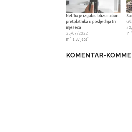
Netflix je izgubio blizu milion
Sa
pretplatnika u posljednja tri
ušl
mjeseca
30
25/07/2022
In 
In "Iz Svijeta"
KOMENTAR-KOMME