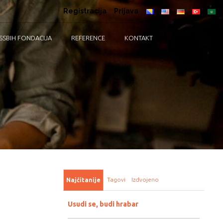
Registracija
Prijava
SSBIH FONDACIJA
REFERENCE
KONTAKT
Tagovi
Izdvojeno
Najčitanije
Usudi se, budi hrabar