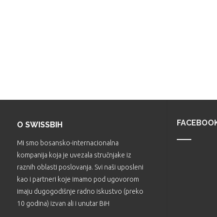
FACEBOO
O SWISSBIH
Mi smo bosansko-internacionalna
kompanija koja je uvezala stručnjake iz
raznih oblasti poslovanja. Svi naši uposleni
kao i partneri koje imamo pod ugovorom
imaju dugogodišnje radno iskustvo (preko
10 godina) izvan ali i unutar BiH