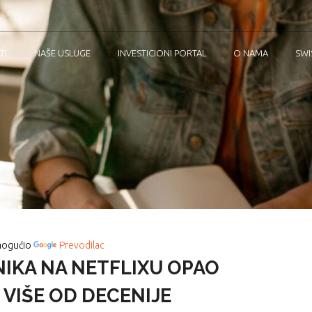
TI
NAŠE USLUGE
INVESTICIONI PORTAL
O NAMA
SWI
ogućio
Prevodilac
IKA NA NETFLIXU OPAO
 VIŠE OD DECENIJE