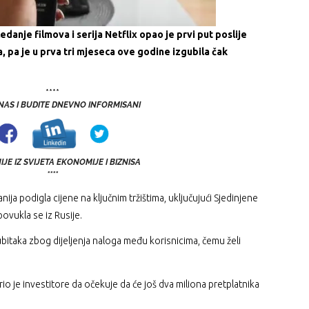
danje filmova i serija Netflix opao je prvi put poslije
, pa je u prva tri mjeseca ove godine izgubila čak
****
 NAS I BUDITE DNEVNO INFORMISANI
JE IZ SVIJETA EKONOMIJE I BIZNISA
****
ja podigla cijene na ključnim tržištima, uključujući Sjedinjene
povukla se iz Rusije.
gubitaka zbog dijeljenja naloga među korisnicima, čemu želi
 je investitore da očekuje da će još dva miliona pretplatnika