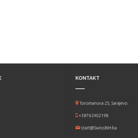
K
KONTAKT
Toromanova 25, Sarajevo
+38762402198
start@SwissBiH.ba