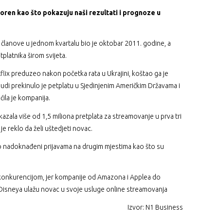
oren kao što pokazuju naši rezultati i prognoze u
io članove u jednom kvartalu bio je oktobar 2011. godine, a
platnika širom svijeta.
etflix preduzeo nakon početka rata u Ukrajini, koštao ga je
ljudi prekinulo je petplatu u Sjedinjenim Američkim Državama i
ćila je kompanija.
tkazala više od 1,5 miliona pretplata za streamovanje u prva tri
e reklo da želi uštedjeti novac.
no nadoknađeni prijavama na drugim mjestima kao što su
 konkurencijom, jer kompanije od Amazona i Applea do
t Disneya ulažu novac u svoje usluge online streamovanja
Izvor: N1 Business