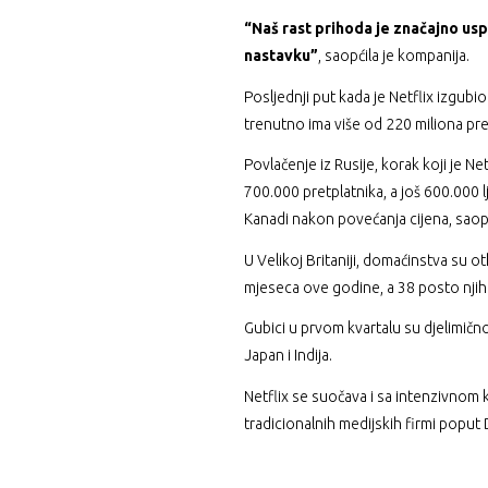
“Naš rast prihoda je značajno usp
nastavku”
, saopćila je kompanija.
Posljednji put kada je Netflix izgub
trenutno ima više od 220 miliona pret
Povlačenje iz Rusije, korak koji je N
700.000 pretplatnika, a još 600.000 
Kanadi nakon povećanja cijena, saop
U Velikoj Britaniji, domaćinstva su o
mjeseca ove godine, a 38 posto njih j
Gubici u prvom kvartalu su djelimič
Japan i Indija.
Netflix se suočava i sa intenzivnom
tradicionalnih medijskih firmi popu