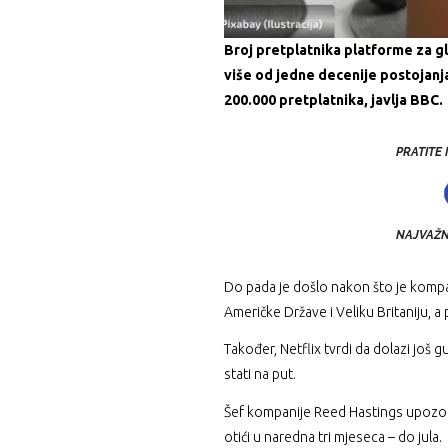
Broj pretplatnika platforme za gle
više od jedne decenije postojanja
200.000 pretplatnika, javlja BBC.
PRATITE
NAJVAŽNI
Do pada je došlo nakon što je kompani
Američke Države i Veliku Britaniju, a 
Također, Netflix tvrdi da dolazi još 
stati na put.
Šef kompanije Reed Hastings upozorio
otići u naredna tri mjeseca – do jula.