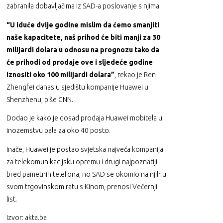
zabranila dobavljačima iz SAD-a poslovanje s njima.
“U iduće dvije godine mislim da ćemo smanjiti
naše kapacitete, naš prihod će biti manji za 30
milijardi dolara u odnosu na prognozu tako da
će prihodi od prodaje ove i sljedeće godine
iznositi oko 100 milijardi dolara”
, rekao je Ren
Zhengfei danas u sjedištu kompanije Huawei u
Shenzhenu, piše CNN.
Dodao je kako je dosad prodaja Huawei mobitela u
inozemstvu pala za oko 40 posto.
Inače, Huawei je postao svjetska najveća kompanija
za telekomunikacijsku opremu i drugi najpoznatiji
bred pametnih telefona, no SAD se okomio na njih u
svom trgovinskom ratu s Kinom, prenosi Večernji
list.
Izvor: akta.ba