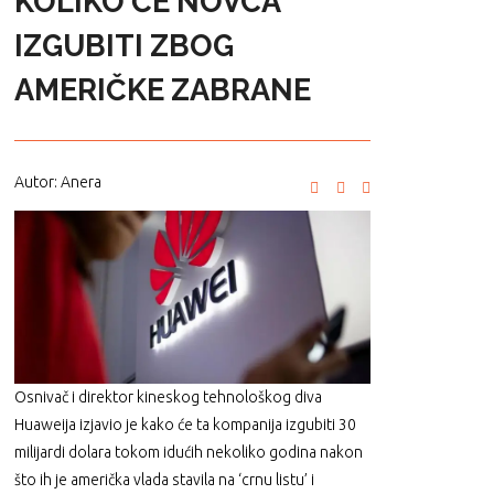
KOLIKO ĆE NOVCA
IZGUBITI ZBOG
AMERIČKE ZABRANE
Autor: Anera
Osnivač i direktor kineskog tehnološkog diva
Huaweija izjavio je kako će ta kompanija izgubiti 30
milijardi dolara tokom idućih nekoliko godina nakon
što ih je američka vlada stavila na ‘crnu listu’ i