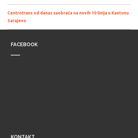
Centrotrans od danas saobraća na novih 10 linija u Kantonu
Sarajevo
FACEBOOK
KONTAKT