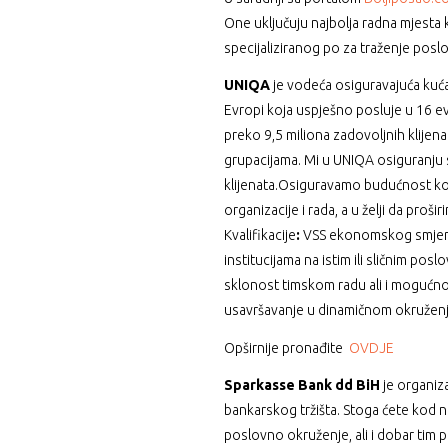
One uključuju najbolja radna mjesta
specijaliziranog po za traženje posl
UNIQA
je vodeća osiguravajuća kuća 
Evropi koja uspješno posluje u 16 ev
preko 9,5 miliona zadovoljnih klijen
grupacijama. Mi u UNIQA osiguranj
klijenata.Osiguravamo budućnost ko
organizacije i rada, a u želji da proš
Kvalifikacije
:
VSS ekonomskog smjera,
institucijama na istim ili sličnim pos
sklonost timskom radu ali i mogućn
usavršavanje u dinamičnom okruženju
Opširnije pronađite
OVDJE
Sparkasse Bank dd BiH
je organiza
bankarskog tržišta. Stoga ćete kod 
poslovno okruženje, ali i dobar ti