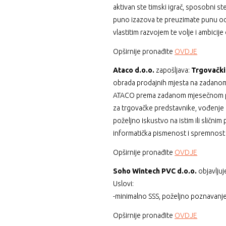
aktivan ste timski igrač, sposobni 
puno izazova te preuzimate punu odg
vlastitim razvojem te volje i ambicije 
Opširnije pronađite
OVDJE
Ataco d.o.o.
zapošljava:
Trgovački
obrada prodajnih mjesta na zadanom 
ATACO prema zadanom mjesečnom plan
za trgovačke predstavnike, vođenje r
poželjno iskustvo na istim ili sličn
informatička pismenost i spremnost 
Opširnije pronađite
OVDJE
Soho Wintech PVC d.o.o.
objavljuj
Uslovi:
-minimalno SSS, poželjno poznavanje
Opširnije pronađite
OVDJE