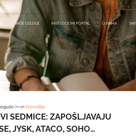
TI
NAŠE USLUGE
INVESTICIONI PORTAL
O NAMA
SWI
ogućio
Prevodilac
VI SEDMICE: ZAPOŠLJAVAJU
SE, JYSK, ATACO, SOHO…