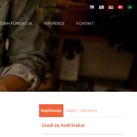
Registracija
Prijava
SSBIH FONDACIJA
REFERENCE
KONTAKT
Tagovi
Izdvojeno
Najčitanije
Usudi se, budi hrabar