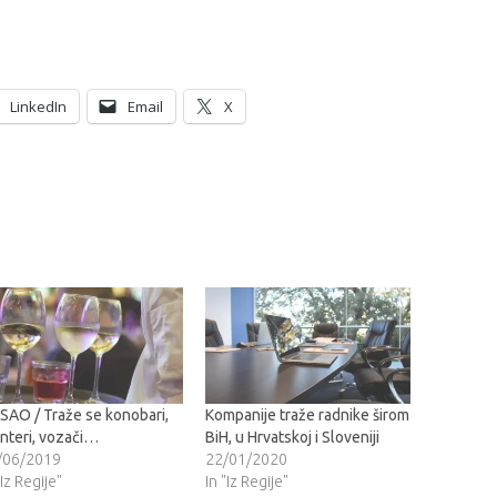
LinkedIn
Email
X
SAO / Traže se konobari,
Kompanije traže radnike širom
nteri, vozači…
BiH, u Hrvatskoj i Sloveniji
/06/2019
22/01/2020
"Iz Regije"
In "Iz Regije"