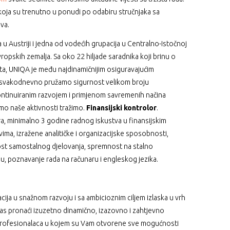
 koja su trenutno u ponudi po odabiru stručnjaka sa
ova.
u Austriji i jedna od vodećih grupacija u Centralno-Istočnoj
ropskih zemalja. Sa oko 22 hiljade saradnika koji brinu o
ata, UNIQA je među najdinamičnijim osiguravajućim
u svakodnevno pružamo sigurnost velikom broju
ntinuiranim razvojem i primjenom savremenih načina
irimo naše aktivnosti tražimo.
Finansijski kontrolor
.
 minimalno 3 godine radnog iskustva u finansijskim
lovima, izražene analitičke i organizacijske sposobnosti,
ost samostalnog djelovanja, spremnost na stalno
, poznavanje rada na računaru i engleskog jezika.
cija u snažnom razvoju i sa ambicioznim ciljem izlaska u vrh
nas pronaći izuzetno dinamično, izazovno i zahtjevno
m profesionalaca u kojem su Vam otvorene sve mogućnosti