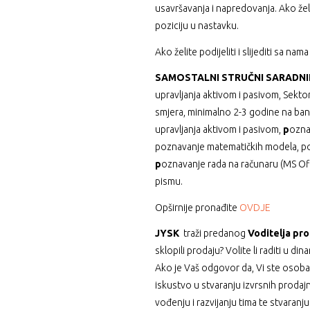
usavršavanja i napredovanja. Ako želi
poziciju u nastavku.
Ako želite podijeliti i slijediti sa nam
SAMOSTALNI STRUČNI SARADNI
upravljanja aktivom i pasivom, Sek
smjera, minimalno 2-3 godine na ba
upravljanja aktivom i pasivom,
p
ozna
poznavanje matematičkih modela, poz
p
oznavanje rada na računaru (MS Off
pismu.
Opširnije pronađite
OVDJE
JYSK
traži predanog
Voditelja pr
sklopili prodaju? Volite li raditi u 
Ako je Vaš odgovor da, Vi ste osoba
iskustvo u stvaranju izvrsnih prodaj
vođenju i razvijanju tima te stvaranju