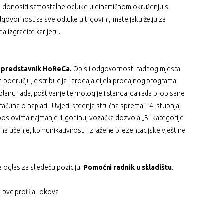
ste donositi samostalne odluke u dinamičnom okruženju s
ovornost za sve odluke u trgovini, imate jaku želju za
da izgradite karijeru.
 predstavnik HoReCa.
Opis i odgovornosti radnog mjesta:
području, distribucija i prodaja dijela prodajnog programa
u rada, poštivanje tehnologije i standarda rada propisane
ačuna o naplati. Uvjeti: srednja stručna sprema – 4. stupnja,
im poslovima najmanje 1 godinu, vozačka dozvola „B“ kategorije,
na učenje, komunikativnost i izražene prezentacijske vještine
e oglas za sljedeću poziciju:
Pomoćni radnik u skladištu
.
 pvc profila i okova