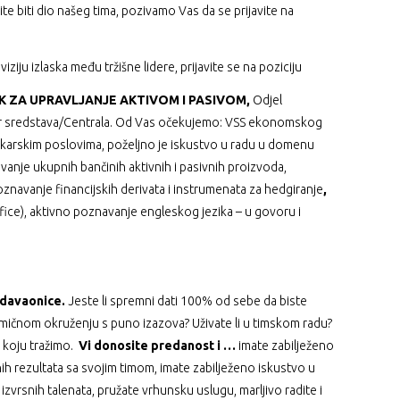
te biti dio našeg tima, pozivamo Vas da se prijavite na
a viziju izlaska među tržišne lidere, prijavite se na poziciju
K ZA UPRAVLJANJE AKTIVOM I PASIVOM,
Odjel
tor sredstava/Centrala. Od Vas očekujemo: VSS ekonomskog
nkarskim poslovima, poželjno je iskustvo u radu u domenu
vanje ukupnih bančinih aktivnih i pasivnih proizvoda,
navanje financijskih derivata i instrumenata za hedgiranje
,
ice), aktivno poznavanje engleskog jezika – u govoru i
odavaonice.
Jeste li spremni dati 100% od sebe da biste
dinamičnom okruženju s puno izazova? Uživate li u timskom radu?
 koju tražimo.
Vi donosite predanost i …
imate zabilježeno
nih rezultata sa svojim timom, imate zabilježeno iskustvo u
 izvrsnih talenata, pružate vrhunsku uslugu, marljivo radite i