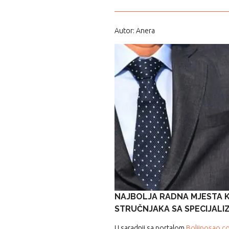
Autor: Anera
NAJBOLJA RADNA MJESTA 
STRUČNJAKA SA SPECIJALI
U saradnji sa portalom
Boljiposao.c