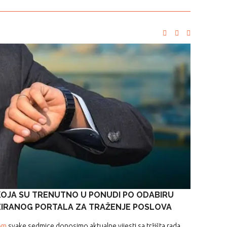
KOJA SU TRENUTNO U PONUDI PO ODABIRU
ZIRANOG PORTALA ZA TRAŽENJE POSLOVA
om
svake sedmice donosimo aktualne vijesti sa tržišta rada.