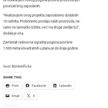
će otvaranjem novog pogona proširiti proizvodnju i
povećati broj zaposlenih.
“Realizacijom ovog projekta zaposlićemo dodatnih
10 radnika. Proširićemo prodaju naših proizvoda, ne
samo na njemačko tržište, već i na druge zemlje EU”,
dodala je ona.
Završetak radova na izgradnji pogona površine
1.500 metara kvadratnih u planu je do kraja godine.
Izvor: BiznisInfo.ba
SHARE THIS:
Print
Facebook
LinkedIn
Email
X