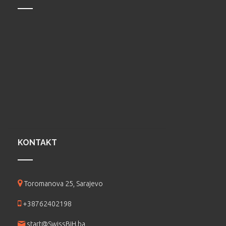
KONTAKT
Toromanova 25, Sarajevo
+38762402198
start@SwissBiH.ba