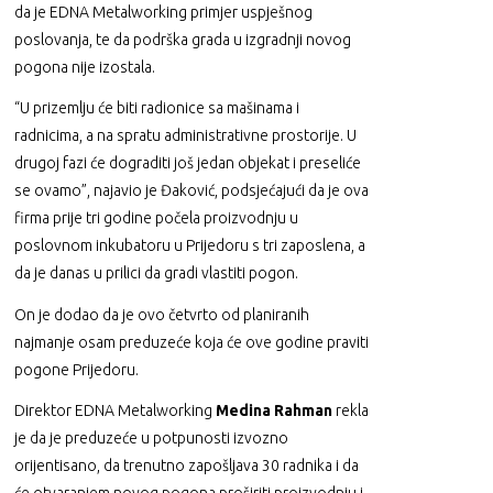
da je EDNA Metalworking primjer uspješnog
poslovanja, te da podrška grada u izgradnji novog
pogona nije izostala.
“U prizemlju će biti radionice sa mašinama i
radnicima, a na spratu administrativne prostorije. U
drugoj fazi će dograditi još jedan objekat i preseliće
se ovamo”, najavio je Đaković, podsjećajući da je ova
firma prije tri godine počela proizvodnju u
poslovnom inkubatoru u Prijedoru s tri zaposlena, a
da je danas u prilici da gradi vlastiti pogon.
On je dodao da je ovo četvrto od planiranih
najmanje osam preduzeće koja će ove godine praviti
pogone Prijedoru.
Direktor EDNA Metalworking
Medina Rahman
rekla
je da je preduzeće u potpunosti izvozno
orijentisano, da trenutno zapošljava 30 radnika i da