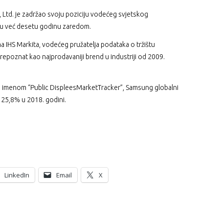
 Ltd. je zadržao svoju poziciju vodećeg svjetskog
ju već desetu godinu zaredom.
IHS Markita, vodećeg pružatelja podataka o tržištu
repoznat kao najprodavaniji brend u industriji od 2009.
d imenom “Public DispleesMarketTracker”, Samsung globalni
 25,8% u 2018. godini.
LinkedIn
Email
X