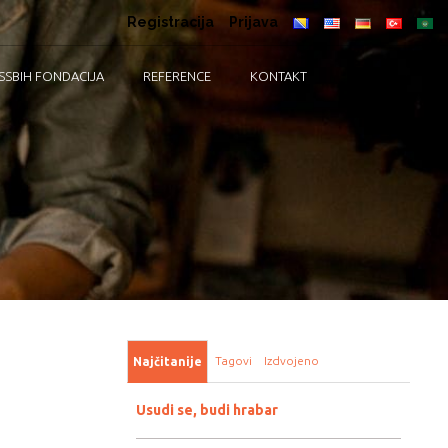
Registracija
Prijava
SSBIH FONDACIJA
REFERENCE
KONTAKT
Tagovi
Izdvojeno
Najčitanije
Usudi se, budi hrabar