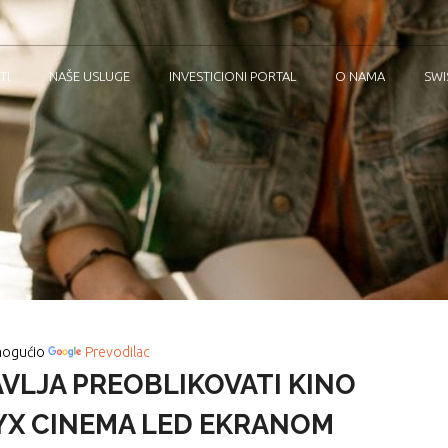
TI
NAŠE USLUGE
INVESTICIONI PORTAL
O NAMA
SWI
ogućio
Prevodilac
VLJA PREOBLIKOVATI KINO
YX CINEMA LED EKRANOM