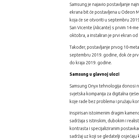
Samsung je najavio postavljanje najn
ekrana bit će postavljena u Odeon Mult
koja će se otvoriti u septembru 2019
San Vicente (Alicante) s prvim 14-me
oktobra, a instaliran je prvi ekran o
Također, postavljanje prvog 10-metars
septembru 2019. godine, dok će prvi
do kraja 2019. godine.
Samsung u glavnoj ulozi
Samsung Onyx tehnologija donosi naj
svjetska kompanija za digitalna rj
koje rade bez problema i pružaju ko
Inspirisan istoimenim dragim kamen
sadržaja s istinskim, dubokim i real
kontrasta i specijaliziranim postavkam
sadržaj uz koji se gledatelji osjećaj