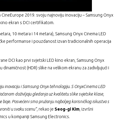
a CineEurope 2019. svoju najnoviju inovaciju – Samsung Onyx
kino ekran s DCI certifikatom.
 metara, 10 metara i 14 metara), Samsung Onyx Cinema LED
ičke performanse i pouzdanost izvan tradicionalnih operacija
strane DCI kao prvi svjetski LED kino ekran, Samsung Onyx
u dinamičnost (HDR) slike na velikom ekranu za zadivljujući i
iju inovaciju i Samsung Onyx tehnologiju. S OnyxCinema LED
jačanom doživljaju gledanja uz kvalitetu slike svjetske klase,
ne boje. Posvećeni smo pružanju najboljeg korisničkog iskustva s
uroniti u svaku scenu”
, rekao je
Seog-gi Kim
, izvršni
onics u kompaniji Samsung Electronics.