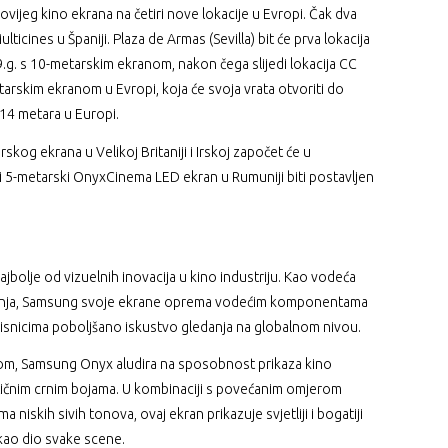
ovijeg kino ekrana na četiri nove lokacije u Evropi. Čak dva
icines u Španiji. Plaza de Armas (Sevilla) bit će prva lokacija
.g. s 10-metarskim ekranom, nakon čega slijedi lokacija CC
tarskim ekranom u Evropi, koja će svoja vrata otvoriti do
d 14 metara u Europi.
kog ekrana u Velikoj Britaniji i Irskoj započet će u
 5-metarski OnyxCinema LED ekran u Rumuniji biti postavljen
bolje od vizuelnih inovacija u kino industriju. Kao vodeća
ešenja, Samsung svoje ekrane oprema vodećim komponentama
risnicima poboljšano iskustvo gledanja na globalnom nivou.
om, Samsung Onyx aludira na sposobnost prikaza kino
ističnim crnim bojama. U kombinaciji s povećanim omjerom
a niskih sivih tonova, ovaj ekran prikazuje svjetliji i bogatiji
u kao dio svake scene.