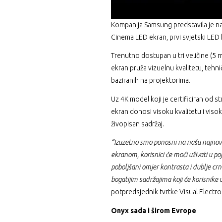
Kompanija Samsung predstavila je n
Cinema LED ekran, prvi svjetski LED 
Trenutno dostupan u tri veličine (5
ekran pruža vizuelnu kvalitetu, tehn
baziranih na projektorima.
Uz 4K model koji je certificiran od 
ekran donosi visoku kvalitetu i visok
živopisan sadržaj.
“Izuzetno smo ponosni na našu najnov
ekranom, korisnici će moći uživati u po
poboljšani omjer kontrasta i dublje cr
bogatijim sadržajima koji će korisnike 
potpredsjednik tvrtke Visual Electr
Onyx sada i širom Evrope