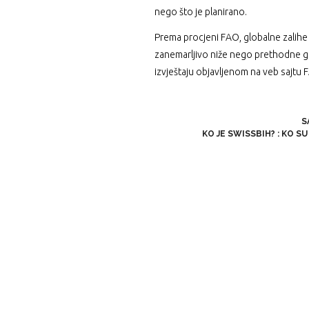
nego što je planirano.
Prema procjeni FAO, globalne zalihe 
zanemarljivo niže nego prethodne go
izvještaju objavljenom na veb sajtu 
S
KO JE SWISSBIH?
:
KO SU 