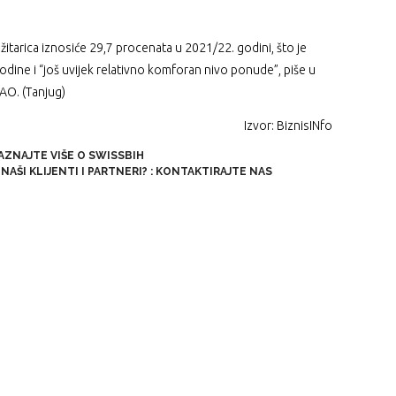
žitarica iznosiće 29,7 procenata u 2021/22. godini, što je
dine i “još uvijek relativno komforan nivo ponude”, piše u
FAO. (Tanjug)
Izvor: BiznisINfo
AZNAJTE VIŠE O SWISSBIH
NAŠI KLIJENTI I PARTNERI?
:
KONTAKTIRAJTE NAS