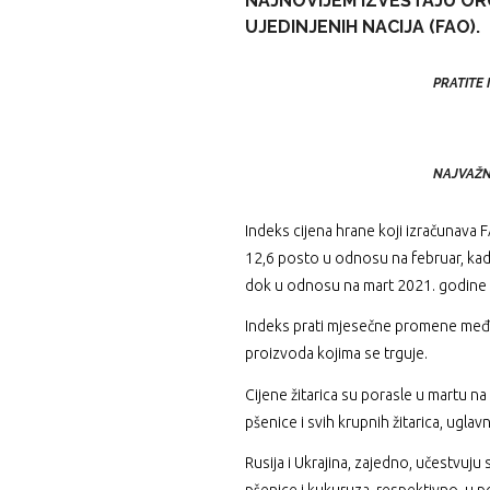
NAJNOVIJEM IZVEŠTAJU OR
UJEDINJENIH NACIJA (FAO).
PRATITE
NAJVAŽNI
Indeks cijena hrane koji izračunava 
12,6 posto u odnosu na februar, kada
dok u odnosu na mart 2021. godine b
Indeks prati mjesečne promene međ
proizvoda kojima se trguje.
Cijene žitarica su porasle u martu 
pšenice i svih krupnih žitarica, uglav
Rusija i Ukrajina, zajedno, učestvu