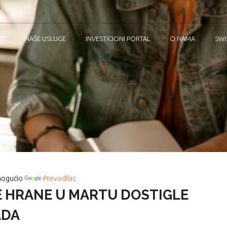
TI
NAŠE USLUGE
INVESTICIONI PORTAL
O NAMA
SWI
ogućio
Prevodilac
E HRANE U MARTU DOSTIGLE
ADA