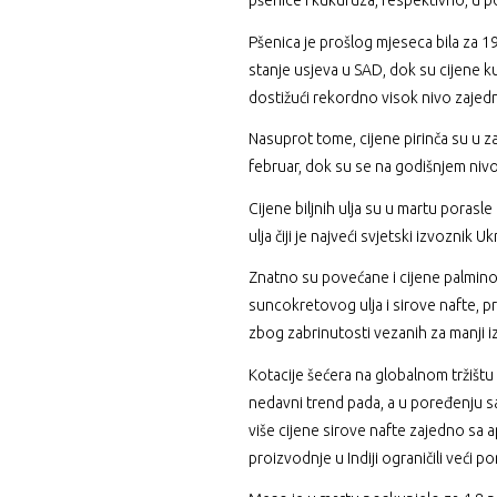
pšenice i kukuruza, respektivno, u po
Pšenica je prošlog mjeseca bila za 1
stanje usjeva u SAD, dok su cijene k
dostižući rekordno visok nivo zajedn
Nasuprot tome, cijene pirinča su u za
februar, dok su se na godišnjem niv
Cijene biljnih ulja su u martu poras
ulja čiji je najveći svjetski izvoznik Uk
Znatno su povećane i cijene palminog
suncokretovog ulja i sirove nafte, p
zbog zabrinutosti vezanih za manji i
Kotacije šećera na globalnom tržišt
nedavni trend pada, a u poređenju s
više cijene sirove nafte zajedno sa a
proizvodnje u Indiji ograničili veći 