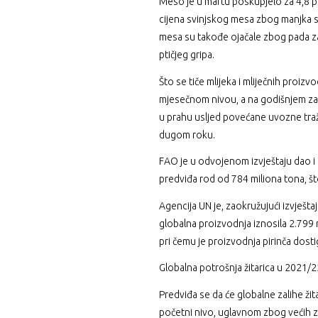
Meso je u martu poskupjelo za 4,8 po
cijena svinjskog mesa zbog manjka sv
mesa su takođe ojačale zbog pada zal
ptičjeg gripa.
Što se tiče mlijeka i mliječnih proiz
mjesečnom nivou, a na godišnjem za 2
u prahu usljed povećane uvozne tražn
dugom roku.
FAO je u odvojenom izvještaju dao 
predviđa rod od 784 miliona tona, što
Agencija UN je, zaokružujući izvještaj
globalna proizvodnja iznosila 2.799 
pri čemu je proizvodnja pirinča dosti
Globalna potrošnja žitarica u 2021/2
Predviđa se da će globalne zalihe ži
početni nivo, uglavnom zbog većih zal