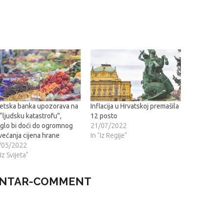
jetska banka upozorava na
Inflacija u Hrvatskoj premašila
“ljudsku katastrofu”,
12 posto
glo bi doći do ogromnog
21/07/2022
ećanja cijena hrane
In "Iz Regije"
/05/2022
"Iz Svijeta"
NTAR-COMMENT