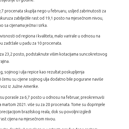
sljednje tri godine.
9,7 procenata skuplja nego u februaru, usljed zabrinutosti za
ukuruza zabilježile rast od 19,1 posto na mjesečnom nivou,
o sa cijenama ječma i sirka.
visnosti od regiona i kvaliteta, malo varirale u odnosu na
ou zadržale u padu za 10 procenata.
le za 23,2 posto, podstaknute višim kotacijama suncokretovog
rajina.
, sojinog i ulja repice kao rezultat poskupljenja
ri čemu su cijene sojinog ulja dodatno bile pogurane naviše
zvoz iz Južne Amerike.
u su porasle za 6,7 posto u odnosu na februar, preokrenuvši
a martom 2021. više su za 20 procenata. Tome su doprinjele
precijacijom brazilskog reala, dok su povoljni izgledi
porast cijena na mjesečnom nivou.