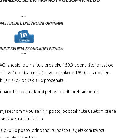
GANIZACIJE ZA HRANU I POLJOPRIVREDU
****
 NAS I BUDITE DNEVNO INFORMISANI
JE IZ SVIJETA EKONOMIJE I BIZNISA
****
FAO iznosio je u martu u prosjeku 159,3 poena, što je rast od
 je već dostizao najviši nivo od kako je 1990. ustanovljen,
ilježi skok od čak 33,6 procenata.
unarodnih cena u korpi pet osnovnih prehrambenih
na mjesečnom nivou za 17,1 posto, podstaknute uzletom cijena
nom zbog rata u Ukrajini.
ju sa oko 30 posto, odnosno 20 posto u svjetskom izvozu