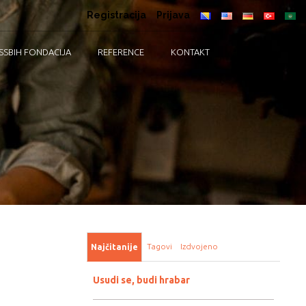
Registracija
Prijava
SSBIH FONDACIJA
REFERENCE
KONTAKT
Tagovi
Izdvojeno
Najčitanije
Usudi se, budi hrabar