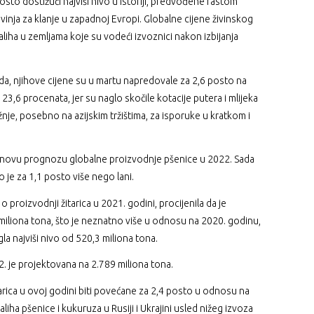
sto dostižući najviši nivo u istoriji, predvođene rastom
inja za klanje u zapadnoj Evropi. Globalne cijene živinskog
iha u zemljama koje su vodeći izvoznici nakon izbijanja
voda, njihove cijene su u martu napredovale za 2,6 posto na
3,6 procenata, jer su naglo skočile kotacije putera i mlijeka
je, posebno na azijskim tržištima, za isporuke u kratkom i
i novu prognozu globalne proizvodnje pšenice u 2022. Sada
 je za 1,1 posto više nego lani.
 o proizvodnji žitarica u 2021. godini, procijenila da je
miliona tona, što je neznatno više u odnosu na 2020. godinu,
gla najviši nivo od 520,3 miliona tona.
2. je projektovana na 2.789 miliona tona.
tarica u ovoj godini biti povećane za 2,4 posto u odnosu na
iha pšenice i kukuruza u Rusiji i Ukrajini usled nižeg izvoza