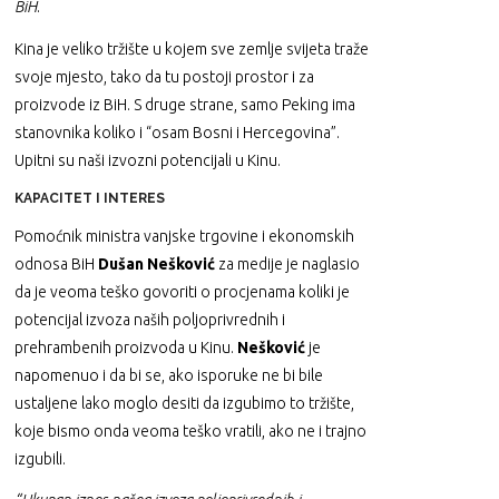
BiH
.
Kina je veliko tržište u kojem sve zemlje svijeta traže
svoje mjesto, tako da tu postoji prostor i za
proizvode iz BiH. S druge strane, samo Peking ima
stanovnika koliko i “osam Bosni i Hercegovina”.
Upitni su naši izvozni potencijali u Kinu.
KAPACITET I INTERES
Pomoćnik ministra vanjske trgovine i ekonomskih
odnosa BiH
Dušan Nešković
za medije je naglasio
da je veoma teško govoriti o procjenama koliki je
potencijal izvoza naših poljoprivrednih i
prehrambenih proizvoda u Kinu.
Nešković
je
napomenuo i da bi se, ako isporuke ne bi bile
ustaljene lako moglo desiti da izgubimo to tržište,
koje bismo onda veoma teško vratili, ako ne i trajno
izgubili.