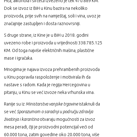
Pića, alkohola i sirćeta izvezeno je tek 470.889 KM.
Dok se izvoz iz BiH u Kinu bazira na nekoliko
proizvoda, prije svih na namještaj, soli i vina, uvoz je
značajnije zastupljen i dosta raznovrsniji.
S druge strane, iz Kine je u BiH u 2018. godini
uvezeno robe i proizvoda u vrijednosti 338.785.125
KM. Od toga najviše električnih mašina, plastične
mase i igračaka.
Mnogima je najava izvoza prehrambenih proizvoda
u Kinu popravila raspoloženje i motivirala ih da
nastave s radom. Kada je regija Hercegovina u
pitanju, u Kinu se već izvoze neka vrhunska vina.
Ranije su iz
Ministarstva vanjske trgovine
istaknuli da
se već
Sporazumom o saradnji u području zdravlja
životinja i karantina
otvaraju mogućnosti za izvoz
mesa peradi, čiji je proizvodni potencijal veći od
60.000 tona, zatim govedine oko 20.000 tona, više