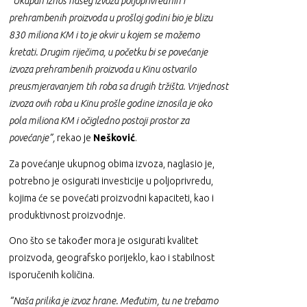
“Ukupan iznos našeg izvoza poljoprivrednih i
prehrambenih proizvoda u prošloj godini bio je blizu
830 miliona KM i to je okvir u kojem se možemo
kretati. Drugim riječima, u početku bi se povećanje
izvoza prehrambenih proizvoda u Kinu ostvarilo
preusmjeravanjem tih roba sa drugih tržišta. Vrijednost
izvoza ovih roba u Kinu prošle godine iznosila je oko
pola miliona KM i očigledno postoji prostor za
povećanje”,
rekao je
Nešković
.
Za povećanje ukupnog obima izvoza, naglasio je,
potrebno je osigurati investicije u poljoprivredu,
kojima će se povećati proizvodni kapaciteti, kao i
produktivnost proizvodnje.
Ono što se također mora je osigurati kvalitet
proizvoda, geografsko porijeklo, kao i stabilnost
isporučenih količina.
“
Naša prilika je izvoz hrane. Međutim, tu ne trebamo