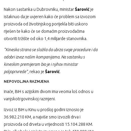
Nakon sastanka u Dubrovniku, ministar
Šarović
je
istaknuo da je uvjeren kako će problem sa izvozom
proizvoda od životinjskog porijekla biti uskoro
riješen te kako će se domaćim proizvođačima
otvoriti tržište od oko 1,4 milijarde stanovnika.
“Kineska strana se složila da ubrza svoje procedure i da
odobri izvoz našim kompanijama. Na sastanku s
kineskim premijerom bio je i njihov ministar
poljoprivrede”,
rekao je
Šarović
.
NEPOVOLJNA RAZMJENA
Inače, BiH s azijskim divom ima veoma loš odnos u
vanjskotrgovinskoj razmjeni.
Izvoz iz BiH u Kinu u prošloj godini iznosio je
36.982.210 KM, a najviše smo izvozili drva i
proizvoda od drveta u vrijednosti 15.104.288 KM.