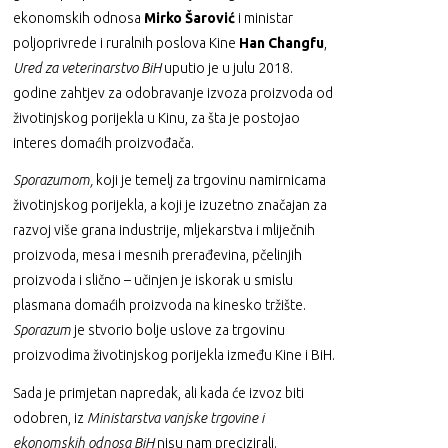
ekonomskih odnosa
Mirko Šarović
i ministar
poljoprivrede i ruralnih poslova Kine
Han Changfu
,
Ured za veterinarstvo BiH
uputio je u julu 2018.
godine zahtjev za odobravanje izvoza proizvoda od
životinjskog porijekla u Kinu, za šta je postojao
interes domaćih proizvođača.
Sporazumom,
koji je temelj za trgovinu namirnicama
životinjskog porijekla, a koji je izuzetno značajan za
razvoj više grana industrije, mljekarstva i mliječnih
proizvoda, mesa i mesnih prerađevina, pčelinjih
proizvoda i slično – učinjen je iskorak u smislu
plasmana domaćih proizvoda na kinesko tržište.
Sporazum
je stvorio bolje uslove za trgovinu
proizvodima životinjskog porijekla između Kine i BiH.
Sada je primjetan napredak, ali kada će izvoz biti
odobren, iz
Ministarstva vanjske trgovine i
ekonomskih odnosa BiH
nisu nam precizirali.