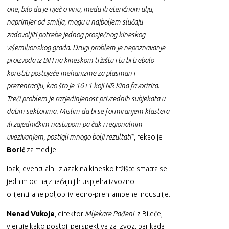
one, bilo da je riječ o vinu, medu ili eteričnom ulju,
naprimjer od smilja, mogu u najboljem slučaju
zadovoljiti potrebe jednog prosječnog kineskog
višemilionskog grada. Drugi problem je nepoznavanje
proizvoda iz BiH na kineskom tržištu i tu bi trebalo
koristiti postojeće mehanizme za plasman i
prezentaciju, kao što je 16+1 koji NR Kina favorizira.
Treći problem je razjedinjenost privrednih subjekata u
datim sektorima. Mislim da bi se formiranjem klastera
ili zajedničkim nastupom pa čak i regionalnim
uvezivanjem, postigli mnogo bolji rezultati”
, rekao je
Borić
za medije.
Ipak, eventualni izlazak na kinesko tržište smatra se
jednim od najznačajnijih uspjeha izvozno
orijentirane poljoprivredno-prehrambene industrije.
Nenad Vukoje
, direktor
Mljekare Pađeni
iz Bileće,
vjeruje kako postoji perspektiva za izvoz, bar kada