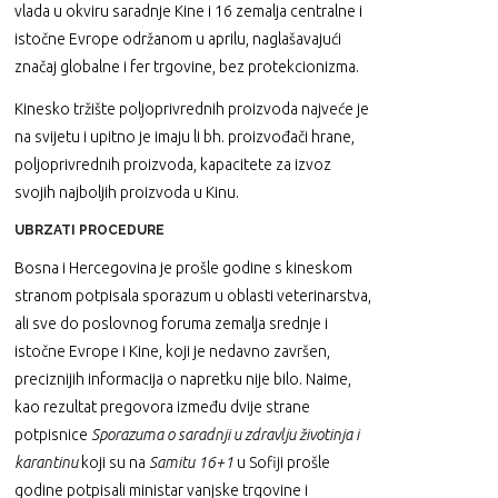
vlada u okviru saradnje Kine i 16 zemalja centralne i
istočne Evrope održanom u aprilu, naglašavajući
značaj globalne i fer trgovine, bez protekcionizma.
Kinesko tržište poljoprivrednih proizvoda najveće je
na svijetu i upitno je imaju li bh. proizvođači hrane,
poljoprivrednih proizvoda, kapacitete za izvoz
svojih najboljih proizvoda u Kinu.
UBRZATI PROCEDURE
Bosna i Hercegovina je prošle godine s kineskom
stranom potpisala sporazum u oblasti veterinarstva,
ali sve do poslovnog foruma zemalja srednje i
istočne Evrope i Kine, koji je nedavno završen,
preciznijih informacija o napretku nije bilo. Naime,
kao rezultat pregovora između dvije strane
potpisnice
Sporazuma o saradnji u zdravlju životinja i
karantinu
koji su na
Samitu 16+1
u Sofiji prošle
godine potpisali ministar vanjske trgovine i