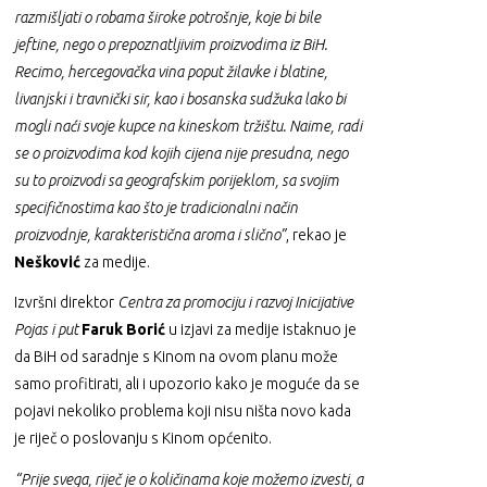
razmišljati o robama široke potrošnje, koje bi bile
jeftine, nego o prepoznatljivim proizvodima iz BiH.
Recimo, hercegovačka vina poput žilavke i blatine,
livanjski i travnički sir, kao i bosanska sudžuka lako bi
mogli naći svoje kupce na kineskom tržištu. Naime, radi
se o proizvodima kod kojih cijena nije presudna, nego
su to proizvodi sa geografskim porijeklom, sa svojim
specifičnostima kao što je tradicionalni način
proizvodnje, karakteristična aroma i slično”
, rekao je
Nešković
za medije.
Izvršni direktor
Centra za promociju i razvoj Inicijative
Pojas i put
Faruk Borić
u izjavi za medije istaknuo je
da BiH od saradnje s Kinom na ovom planu može
samo profitirati, ali i upozorio kako je moguće da se
pojavi nekoliko problema koji nisu ništa novo kada
je riječ o poslovanju s Kinom općenito.
“Prije svega, riječ je o količinama koje možemo izvesti, a