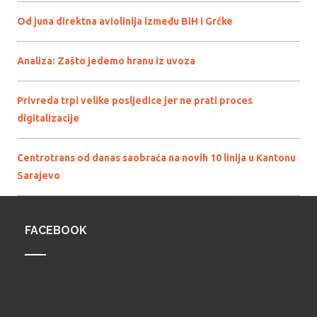
Od juna direktna aviolinija između BiH i Grčke
Analiza: Zašto jedemo hranu iz uvoza
Privreda trpi velike posljedice jer ne prati proces
digitalizacije
Centrotrans od danas saobraća na novih 10 linija u Kantonu
Sarajevo
FACEBOOK