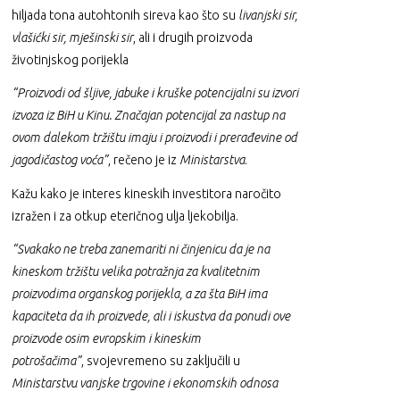
hiljada tona autohtonih sireva kao što su
livanjski sir,
vlašićki sir, mješinski sir
, ali i drugih proizvoda
životinjskog porijekla
“Proizvodi od šljive, jabuke i kruške potencijalni su izvori
izvoza iz BiH u Kinu. Značajan potencijal za nastup na
ovom dalekom tržištu imaju i proizvodi i prerađevine od
jagodičastog voća”
, rečeno je iz
Ministarstva
.
Kažu kako je interes kineskih investitora naročito
izražen i za otkup eteričnog ulja ljekobilja.
“Svakako ne treba zanemariti ni činjenicu da je na
kineskom tržištu velika potražnja za kvalitetnim
proizvodima organskog porijekla, a za šta BiH ima
kapaciteta da ih proizvede, ali i iskustva da ponudi ove
proizvode osim evropskim i kineskim
potrošačima”
, svojevremeno su zaključili u
Ministarstvu vanjske trgovine i ekonomskih odnosa