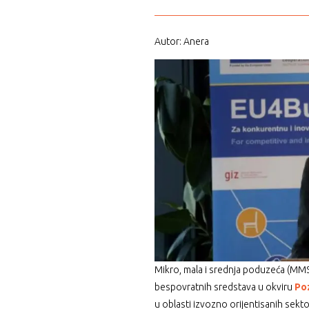
Autor: Anera
Mikro, mala i srednja poduzeća (MMS
bespovratnih sredstava u okviru
Poz
u oblasti izvozno orijentisanih sekt