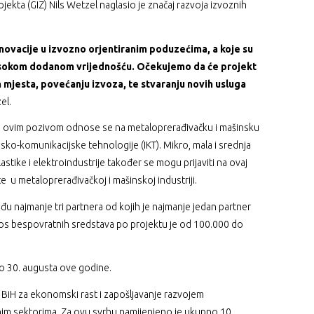
kta (GIZ) Nils Wetzel naglasio je značaj razvoja izvoznih
ovacije u izvozno orjentiranim poduzećima, a koje su
visokom dodanom vrijednošću. Očekujemo da će projekt
h mjesta, povećanju izvoza, te stvaranju novih usluga
el.
ne ovim pozivom odnose se na metaloprerađivačku i mašinsku
jsko-komunikacijske tehnologije (IKT). Mikro, mala i srednja
stike i elektroindustrije također se mogu prijaviti na ovaj
e u metaloprerađivačkoj i mašinskoj industriji.
đu najmanje tri partnera od kojih je najmanje jedan partner
nos bespovratnih sredstava po projektu je od 100.000 do
 do 30. augusta ove godine.
 BiH za ekonomski rast i zapošljavanje razvojem
nim sektorima. Za ovu svrhu namijenjeno je ukupno 10