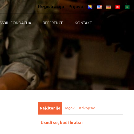
Registracija
Prijava
SSBIH FONDACIJA
REFERENCE
KONTAKT
Tagovi
Izdvojeno
Najčitanije
Usudi se, budi hrabar