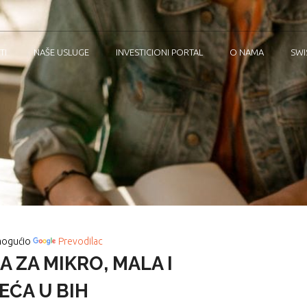
TI
NAŠE USLUGE
INVESTICIONI PORTAL
O NAMA
SWI
ogućio
Prevodilac
A ZA MIKRO, MALA I
EĆA U BIH