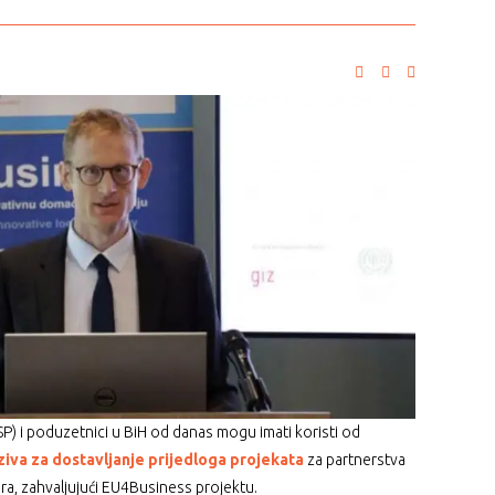
P) i poduzetnici u BiH od danas mogu imati koristi od
iva za dostavljanje prijedloga projekata
za partnerstva
ora, zahvaljujući EU4Business projektu.