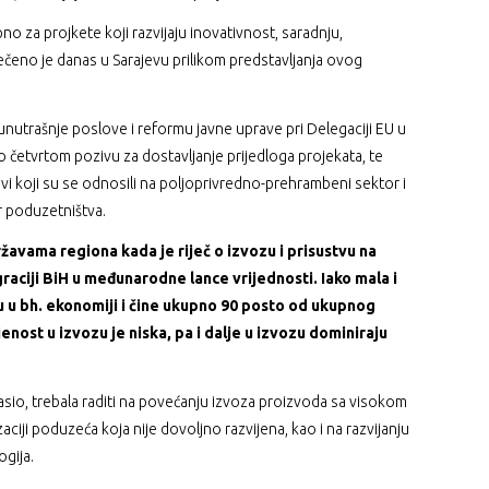
no za projkete koji razvijaju inovativnost, saradnju,
rečeno je danas u Sarajevu prilikom predstavljanja ovog
unutrašnje poslove i reformu javne uprave pri Delegaciji EU u
 o četvrtom pozivu za dostavljanje prijedloga projekata, te
ivi koji su se odnosili na poljoprivredno-prehrambeni sektor i
or poduzetništva.
avama regiona kada je riječ o izvozu i prisustvu na
raciji BiH u međunarodne lance vrijednosti. Iako mala i
 u bh. ekonomiji i čine ukupno 90 posto od ukupnog
nost u izvozu je niska, pa i dalje u izvozu dominiraju
asio, trebala raditi na povećanju izvoza proizvoda sa visokom
zaciji poduzeća koja nije dovoljno razvijena, kao i na razvijanju
ogija.