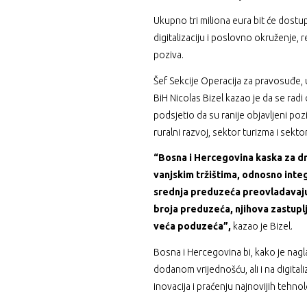
Ukupno tri miliona eura bit će dostup
digitalizaciju i poslovno okruženje, 
poziva.
Šef Sekcije Operacija za pravosuđe, 
BiH Nicolas Bizel kazao je da se radi
podsjetio da su ranije objavljeni poz
ruralni razvoj, sektor turizma i sekt
“Bosna i Hercegovina kaska za drž
vanjskim tržištima, odnosno integ
srednja preduzeća preovladavaju
broja preduzeća, njihova zastuplje
veća poduzeća”,
kazao je Bizel.
Bosna i Hercegovina bi, kako je nagl
dodanom vrijednošću, ali i na digitali
inovacija i praćenju najnovijih tehnol