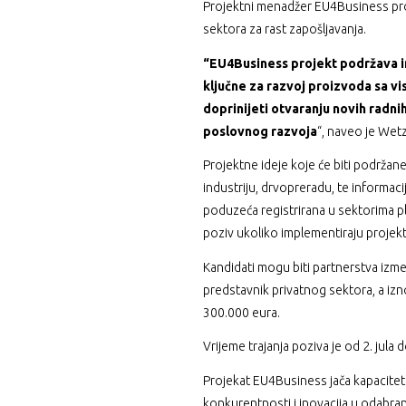
Projektni menadžer EU4Business proje
sektora za rast zapošljavanja.
“EU4Business projekt podržava in
ključne za razvoj proizvoda sa 
doprinijeti otvaranju novih radni
poslovnog razvoja
“, naveo je Wetz
Projektne ideje koje će biti podrža
industriju, drvopreradu, te informaci
poduzeća registrirana u sektorima pla
poziv ukoliko implementiraju projekt
Kandidati mogu biti partnerstva izme
predstavnik privatnog sektora, a iz
300.000 eura.
Vrijeme trajanja poziva je od 2. jula
Projekat EU4Business jača kapacitet
konkurentnosti i inovacija u odabra