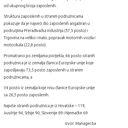
od ukupnog broja zaposlenih.
Struktura zaposlenih u stranim podružnicama
pokazuje da je najveći dio zaposlenih angažiran u
područjima Prerađivačka industrija (57,5 posto) i
Trgovina na veliko i malo; popravak motornih vozila i
motocikala (22,8 posto).
Promatrano po zemljama porijekla, 66 posto stranih
podružnica je iz zemalja članica Europske unije koje
zapošljavaju 73,5 posto zaposlenih u stranim
podružnicama, a
34 posto iz zemalja koje nisu članice Europske unije
sa 26,5 posto zaposlenih.
Najviše stranih podružnica je iz Hrvatske – 119,
Austrije 94, Srbije 90, Slovenije 89 i Njemačke 69
Izvor: Manager.ba