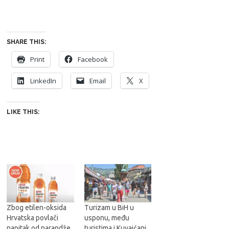
SHARE THIS:
Print
Facebook
LinkedIn
Email
X
LIKE THIS:
Zbog etilen-oksida
Turizam u BiH u
Hrvatska povlači
usponu, među
napitak od narandže
turistima i Kuvajćani,