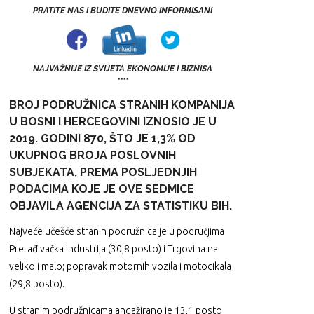
PRATITE NAS I BUDITE DNEVNO INFORMISANI
NAJVAŽNIJE IZ SVIJETA EKONOMIJE I BIZNISA
****
BROJ PODRUŽNICA STRANIH KOMPANIJA
U BOSNI I HERCEGOVINI IZNOSIO JE U
2019. GODINI 870, ŠTO JE 1,3% OD
UKUPNOG BROJA POSLOVNIH
SUBJEKATA, PREMA POSLJEDNJIH
PODACIMA KOJE JE OVE SEDMICE
OBJAVILA AGENCIJA ZA STATISTIKU BIH.
Najveće učešće stranih podružnica je u područjima
Prerađivačka industrija (30,8 posto) i Trgovina na
veliko i malo; popravak motornih vozila i motocikala
(29,8 posto).
U stranim podružnicama angažirano je 13,1 posto