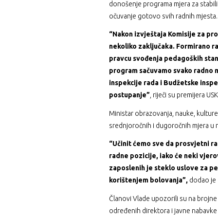
donošenje programa mjera za stabiliz
očuvanje gotovo svih radnih mjesta.
“Nakon izvještaja Komisije za pro
nekoliko zaključaka. Formirano ra
pravcu svođenja pedagoških stand
program sačuvamo svako radno m
inspekcije rada i Budžetske inspe
postupanje”
, riječi su premijera U
Ministar obrazovanja, nauke, kulture
srednjoročnih i dugoročnih mjera u
“Učinit ćemo sve da prosvjetni r
radne pozicije, iako će neki vjer
zaposlenih je steklo uslove za pe
korištenjem bolovanja”,
dodao je 
Članovi Vlade upozorili su na brojne 
određenih direktora i javne nabavke