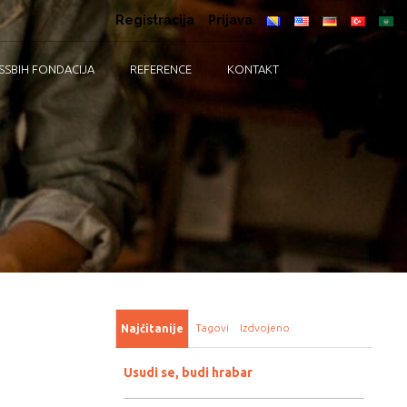
Registracija
Prijava
SSBIH FONDACIJA
REFERENCE
KONTAKT
Tagovi
Izdvojeno
Najčitanije
Usudi se, budi hrabar