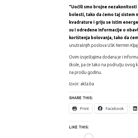
“Uočili smo brojne nezakonitosti
bolesti, tako da ćemo taj sistem m
kvadrature i griju se istim energ
su i određene informacije o obav
korištenja bolovanja, tako da ćemo
unutrašnjih poslova USK Nermin Kljaji
Ovim izvještajima dodana je i infor
škole, pa će tako na području ovog 
na prošlu godinu.
Izvor: akta.ba
SHARE THIS:
Print
Facebook
LIKE THIS: