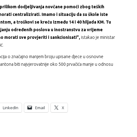
 prilikom dodjeljivanja novčane pomoći zbog teških
orati centralizirati. Imamo i situaciju da su škole iste
entom, a troškovi se kreću između 14 i 40 hiljada KM. Tu
ljanju određenih poslova u inostranstvu za vrijeme
 morati sve provjeriti i sankcionisati”,
istakao je ministar
ć.
macija o značajno manjem broju upisane djece u osnovne
kantona biti najvjerovatnije oko 500 prvačića manje u odnosu
LinkedIn
Email
X