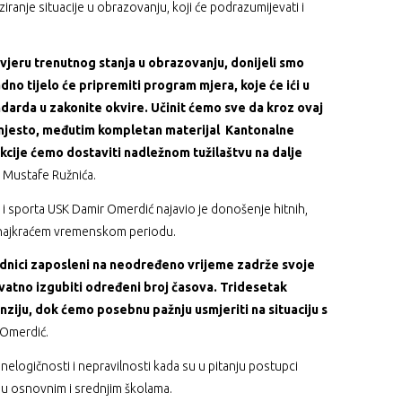
iranje situacije u obrazovanju, koji će podrazumijevati i
vjeru trenutnog stanja u obrazovanju, donijeli smo
dno tijelo će pripremiti program mjera, koje će ići u
arda u zakonite okvire. Učinit ćemo sve da kroz ovaj
jesto, međutim kompletan materijal Kantonalne
kcije ćemo dostaviti nadležnom tužilaštvu na dalje
SK Mustafe Ružnića.
 i sporta USK Damir Omerdić najavio je donošenje hitnih,
 najkraćem vremenskom periodu.
adnici zaposleni na neodređeno vrijeme zadrže svoje
ovatno izgubiti određeni broj časova. Tridesetak
nziju, dok ćemo posebnu pažnju usmjeriti na situaciju s
Omerdić.
nelogičnosti i nepravilnosti kada su u pitanju postupci
 u osnovnim i srednjim školama.