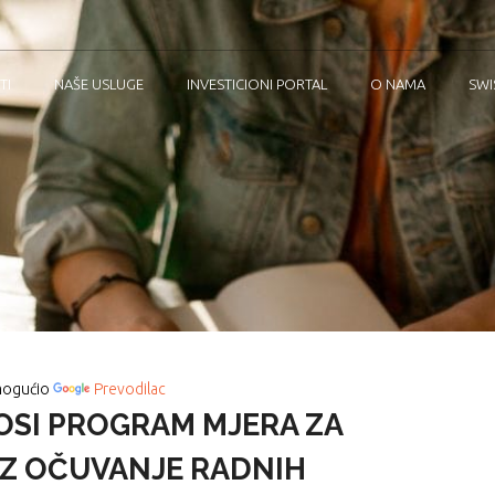
TI
NAŠE USLUGE
INVESTICIONI PORTAL
O NAMA
SWI
ogućio
Prevodilac
OSI PROGRAM MJERA ZA
Z OČUVANJE RADNIH